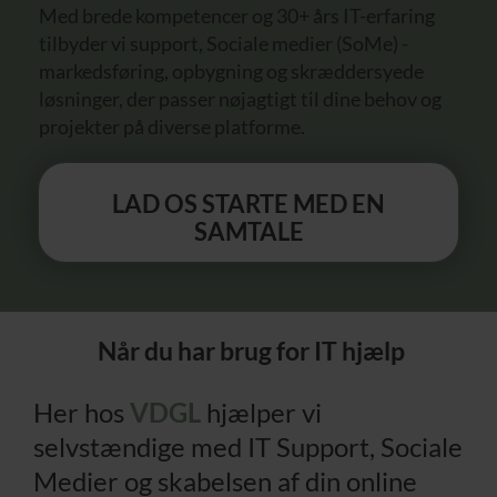
Med brede kompetencer og 30+ års IT-erfaring
tilbyder vi support, Sociale medier (SoMe) -
markedsføring, opbygning og skræddersyede
løsninger, der passer nøjagtigt til dine behov og
projekter på diverse platforme.
LAD OS STARTE MED EN
SAMTALE
Når du har brug for IT hjælp
Her hos
VDGL
hjælper vi
selvstændige med IT Support, Sociale
Medier og skabelsen af din online