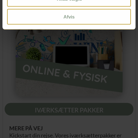
Afvis
IVÆRKSÆTTER PAKKER
MERE PÅ VEJ
Kickstart din rejse. Vores iværksætterpakker er