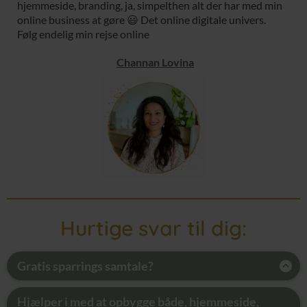
hjemmeside, branding, ja, simpelthen alt der har med min
online business at gøre 😃 Det online digitale univers.
Følg endelig min rejse online
C
hannan Lovina
Hurtige svar til dig:
Gratis sparrings samtale?
Vi tilbyder altid og helt uforpligtende en samtale til
alle nye henvendelser.
Hjælper i med at opbygge både, hjemmeside,