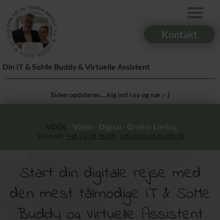
Kontakt
Din IT & SoMe Buddy & Virtuelle Assistent
Siden opdateres.... kig ind i ny og næ :- )
VDGL
- V
ideo -
D
igital -
G
rafisk
L
æring
Kontakt:
+45 22 98 96 98
-
info@din-it-buddy.dk
Start din digitale rejse med
den mest tålmodige IT & SoMe
Buddy og Virtuelle Assistent