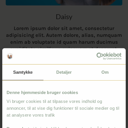
Daisy
Lorem ipsum dolor sit amet, consectetur
adipisicing elit. Autem dolore, alias, numquam
enim ab voluptate id quam harum ducimus
cupiditate similique quisquam et deserunt,
recusandae.
Samtykke
Detaljer
Om
Denne hjemmeside bruger cookies
Vi bruger cookies til at tilpasse vores indhold og
annoncer, til at vise dig funktioner til sociale medier og til
at analysere vores trafik