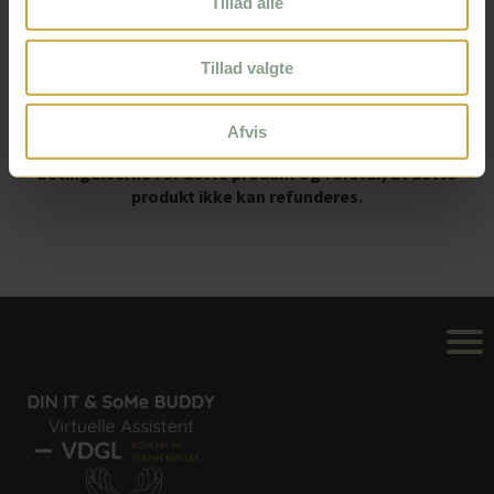
Tillad alle
Jeg har læst og accepteret
Vilkår og betingelser
samt
Privatlivspolitik
, og jeg er indforstået med, at mine oplysninger
behandles for at kunne gennemføre købet og sende nødvendige
Tillad valgte
informationer via mail om købet. Denne accept indebærer ikke tilmelding
til vores nyhedsbrev. Hvis du ønsker nyhedsbrev, kan du vælge det særskilt i
næste step efter dit køb eller via vores tilmeldingside
her
Afvis
Ved at fortsætte accepterer du vilkårene og
betingelserne for dette produkt og forstår, at dette
produkt ikke kan refunderes.